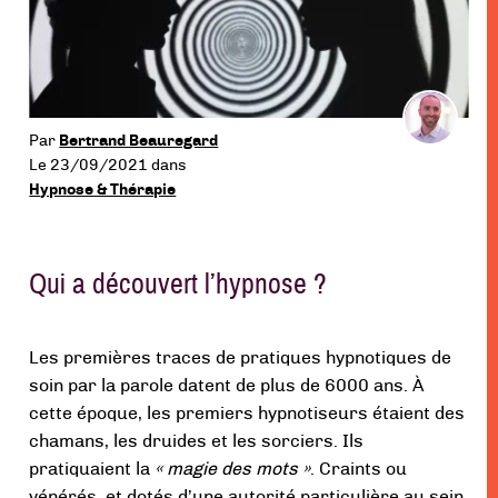
menu
Par
Bertrand Beauregard
Le 23/09/2021
dans
Hypnose & Thérapie
Qui a découvert l’hypnose ?
Les premières traces de pratiques hypnotiques de
soin par la parole datent de plus de 6000 ans. À
cette époque, les premiers hypnotiseurs étaient des
chamans, les druides et les sorciers. Ils
pratiquaient la
« magie des mots »
. Craints ou
vénérés, et dotés d’une autorité particulière au sein