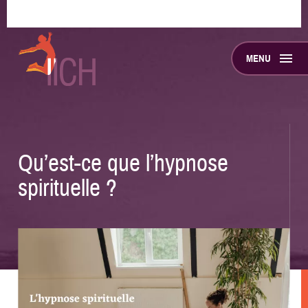
Accueil
Blog
Qu’est-ce que l’hypnose spirituelle ?
Aller
Aller
Aller
au
au
en
MENU
menu
contenu
bas
principal
de
menu
la
page
menu
Qu’est-ce que l’hypnose
menu
spirituelle ?
menu