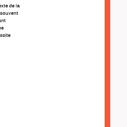
xte de la
 souvent
ant
ne
ssite