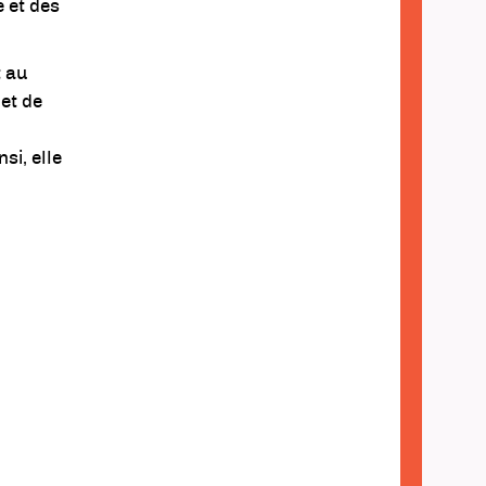
 et des
t au
et de
si, elle