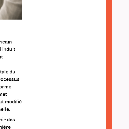
ricain
 induit
nt
tyle du
processus
forme
 met
at modifié
elle.
nir des
nière