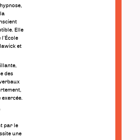
’hypnose,
la
nscient
ible. Elle
 l’École
lawick et
llante,
se des
averbaux
ortement,
 exercée.
e
 par le
ssite une