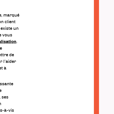
ce, marqué
n client
 existe un
 je vous
lisation
.
de
ttre de
 l’aider
et à
issante
e
, ses
n
is-à-vis