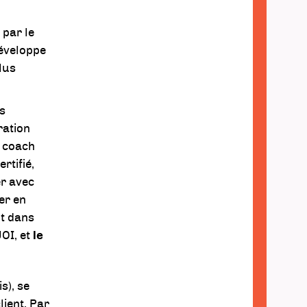
 par le
développe
lus
ès
ration
n coach
rtifié,
er avec
er en
nt dans
UOI, et
le
s), se
lient. Par