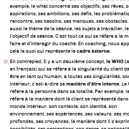
exemple, le what concerne ses objectifs, ses rêves, 
aspirations, ses ambitions, ses défis, les problémati
rencontre, ses besoins, ses manques, ses obstacles.
aussi le thème de la séance, les sujets à travailler, l
l’objectif de séance. C’est tout ce qui se réfère à la 
faire et d’interagir du coaché. En coaching, nous ap
cela le quoi qui représente le
cadre externe
.
En contrepied, Il y a un deuxième concept,
le WHO (o
en français) qui se réfère à la singularité du client 
être en tant qu’humain, à toutes ses singularités, 
intérieur, c’est-à-dire sa
manière d’être interne
. Le
réfère à la personne dans sa totalité. Par exemple, l
réfère à la manière dont le client se représente dans
monde intérieur, son contexte, son identité, son
environnement. ses expériences, ses valeurs, ses mo
profondes, ses croyances, la manière dont il s’expri
possibilités, ses perceptions, son genre, sa nationali