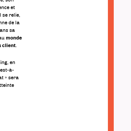
uence et
 se relie,
nne de la
dans sa
 au
monde
 client
.
ing, en
’est-à-
at » sera
teinte