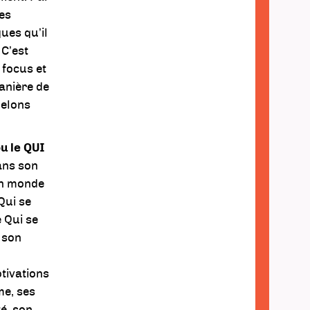
ses
ques qu’il
 C’est
e focus et
manière de
pelons
u le QUI
dans son
son monde
 Qui se
e Qui se
 son
tivations
me, ses
té, son