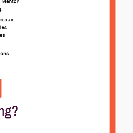
, Mentor
g.
és aux
les
les
ions
ing?