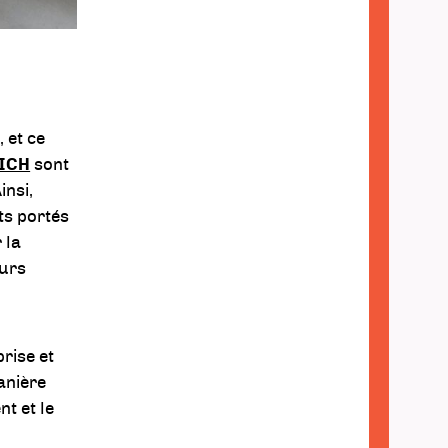
 et ce
IICH
sont
insi,
ts portés
 la
eurs
prise et
anière
t et le