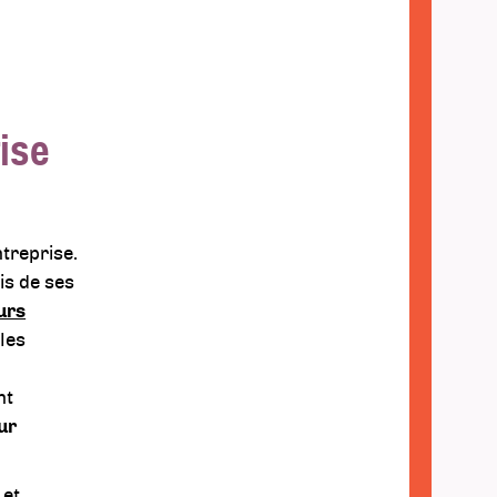
rise
ntreprise.
vis de ses
urs
les
nt
ur
et