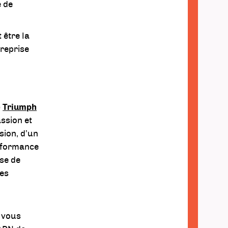
e de
 être la
treprise
e
Triumph
assion et
ssion, d’un
erformance
ise de
les
s vous