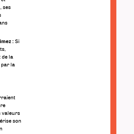
, ses
s
dans
imez :
Si
ts,
 de la
 par la
raient
ire
s valeurs
érise son
on