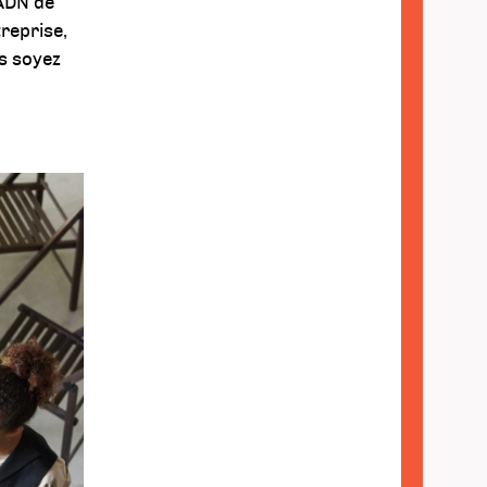
’ADN de
treprise,
s soyez