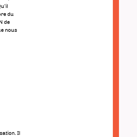
u’il
ore du
N de
que nous
ation. Il