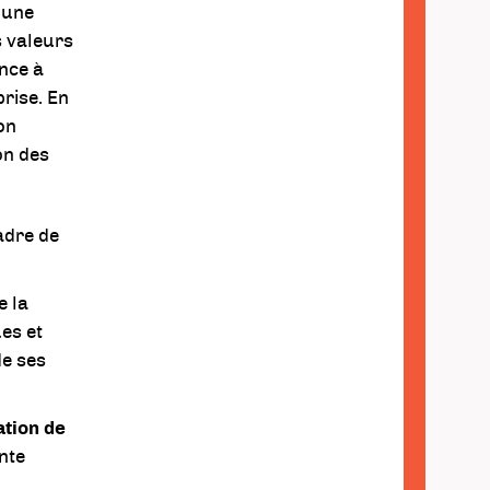
 une
es valeurs
nce à
prise. En
on
on des
adre de
e la
ues et
de ses
tion de
nte