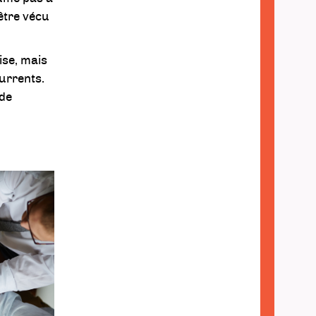
être vécu
ise, mais
currents.
 de