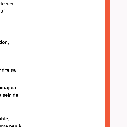
 de ses
qui
tion,
indre sa
équipes.
u sein de
ble,
sume pas à