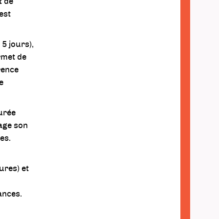
t de
est
5 jours),
rmet de
rence
e
urée
tage son
es.
ures) et
ances.