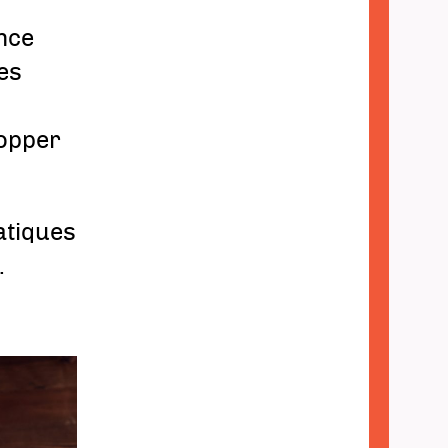
nce
es
lopper
atiques
.