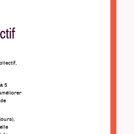
tif
llectif,
à 5
’améliorer
 de
jours),
elle