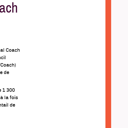
oach
nal Coach
cil
FCoach)
e de
e 1 300
à la fois
tail de