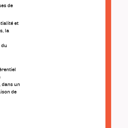
ues de
ialité et
s, la
e du
érentiel
s
, dans un
aison de