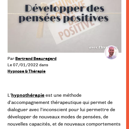
menu
Par
Bertrand Beauregard
Le 07/01/2022
dans
Hypnose & Thérapie
L’
hypnothérapie
est une méthode
d’accompagnement thérapeutique qui permet de
dialoguer avec l’inconscient pour lui permettre de
développer de nouveaux modes de pensées, de
nouvelles capacités, et de nouveaux comportements