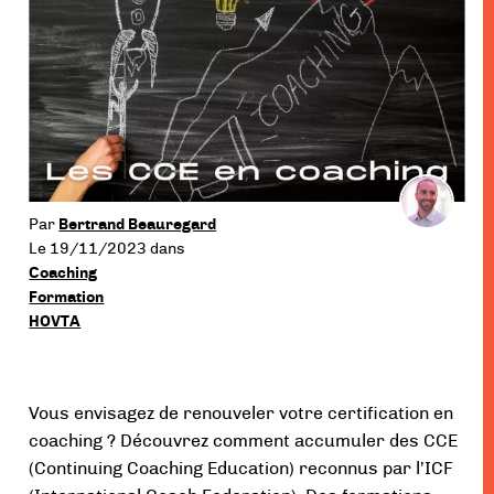
menu
Par
Bertrand Beauregard
Le 19/11/2023
dans
Coaching
Formation
HOVTA
Vous envisagez de renouveler votre certification en
coaching ? Découvrez comment accumuler des CCE
(Continuing Coaching Education) reconnus par l’ICF