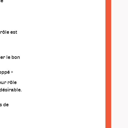
de
 rôle est
uer le bon
oppé »
eur rôle
désirable.
ns de