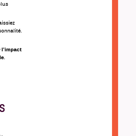
plus
aissiez
sonnalité.
 l’impact
de
.
s