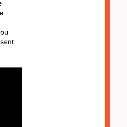
e
e
e
 ou
sent.