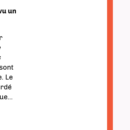
vu un
r
e
s
 sont
. Le
ordé
que…